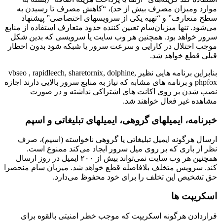
موارد ومیزان مصرف بیش از حد)، “کاهش مصرف تا رسیدن به
سطح متعارف” و “تهیه یکی از سرویسهای اختصاصی” پیشنهاد
می‌شود. تنها میزبان‌سام تعیین کننده حدود متعارف استفاده از منابع
سرور خواهد بود. همچنین هر وب سایت یا سرویسی که بدین شکل
موجب اختلال در کارایی و سرعت سرور یا شبکه شود بدون اخطار
قبلی قطع خواهد شد.
بنابراین برنامه هایی نظیر vbseo , rapidleech, sharetornix, dolphine,
phpfox و برنامه های مشابه که نیاز به منابع سرور بالایی دارند اجازه
نصب شدن بر روی اکانت های اشتراکی نداشته و در صورت
مشاهده غیر فعال خواهند شد.
خبرنامه، ایمیلهای گروهی، ایمیلهای تبلیغاتی و اسپم
ارسال هرگونه ایمیل تبلیغاتی یا گروهی ناخواسته (اسپم)، صرف
نظر از باری که بر روی میل سرور ایجاد می‌کند ممنوع است.
همچنین هر وب سایت نمی‌تواند بیش از ۲۰۰ ایمیل در روز ارسال
کند. سرویس متخلف بلافاصله قطع خواهد شد. میزبان سام منحصرا
حق تشخیص این تخلف را برای خود محفوظ می‌دارد.
اسکریپت ها
قراردادن هرگونه اسکریپت که موجب خطر امنیتی بالقوه برای