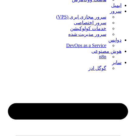
ایمیل
سرور
سرور مجازی ابری (VPS)
سرور اختصاصی
خدمات کولوکیشن
سرور مدیریت شده
دواپس
DevOps as a Service
هوش مصنوعی
n8n
سایر
گوگل ادز