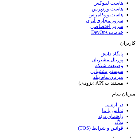
هاست لینوکس
هاست وردپرس
هاست ووکامرس
سرور مجازی ابری
سرور اختصاصی
خدمات DevOps
کاربران
پایگاه دانش
پورتال مشتریان
وضیعت شبکه
سیستم پشتیبانی
میزبان‌سام بیلد
مستندات API (بزودی)
میزبان سام
درباره ما
تماس با ما
راهنمای برند
بلاگ
قوانین و شرایط (TOS)