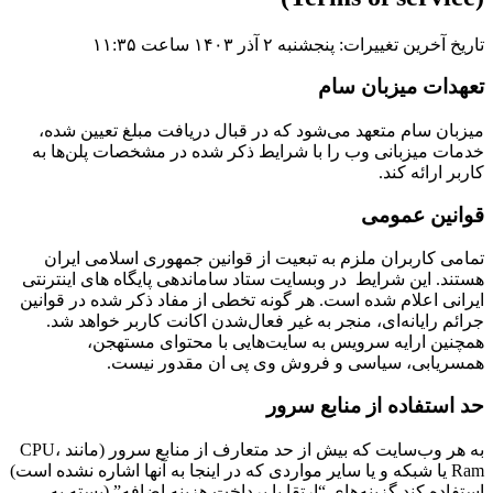
تاریخ آخرین تغییرات: پنجشنبه ۲ آذر ۱۴۰۳ ساعت ۱۱:۳۵
تعهدات میزبان سام
میزبان سام متعهد می‌شود كه در قبال دريافت مبلغ تعيين شده،
خدمات ميزبانی وب را با شرايط ذكر شده در مشخصات پلن‌ها به
کاربر ارائه کند.
قوانین عمومی
تمامی کاربران ملزم به تبعیت از قوانین جمهوری اسلامی ایران
هستند. این شرایط در وبسایت ستاد ساماندهی پایگاه های اینترنتی
ایرانی اعلام شده است. هر گونه تخطی از مفاد ذکر شده در قوانین
جرائم رایانه‌ای، منجر به غیر فعال‌شدن اکانت کاربر خواهد شد.
همچنین ارایه سرویس به سایت‌هایی با محتوای مستهجن،
همسریابی، سیاسی و فروش وی پی ان مقدور نیست.
حد استفاده از منابع سرور
به هر وب‌سایت که بیش از حد متعارف از منابع سرور (مانند CPU،
Ram یا شبکه و یا سایر مواردی که در اینجا به آنها اشاره نشده است)
استفاده کند گزینه‌های “ارتقا یا پرداخت هزینه اضافه” (بسته به